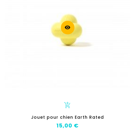
visibility
add_shopping_cart
Jouet pour chien Earth Rated
Prix
15,00 €