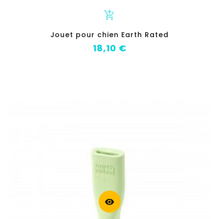
add_shopping_cart
Jouet pour chien Earth Rated
Prix
18,10 €
visibility