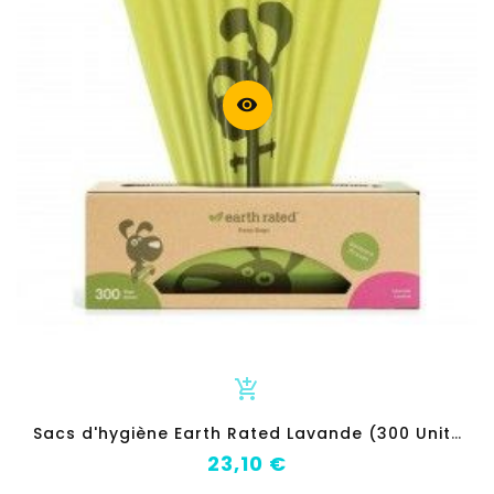
visibility
add_shopping_cart
S
acs d'hygiène Earth Rated Lavande (300 Unités)
Prix
23,10 €