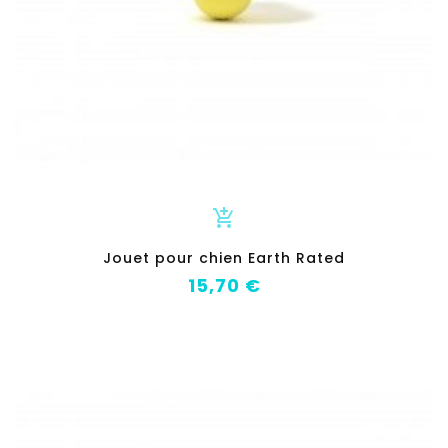
add_shopping_cart
Jouet pour chien Earth Rated
Prix
15,70 €