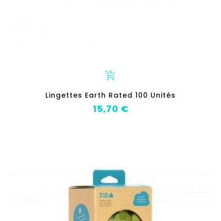
add_shopping_cart
Lingettes Earth Rated 100 Unités
Prix
15,70 €