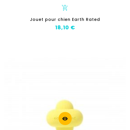
add_shopping_cart
Jouet pour chien Earth Rated
Prix
18,10 €
visibility