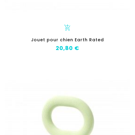
add_shopping_cart
Jouet pour chien Earth Rated
Prix
20,80 €