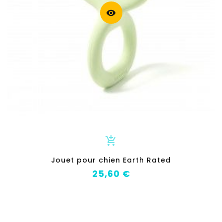
visibility
add_shopping_cart
Jouet pour chien Earth Rated
Prix
25,60 €