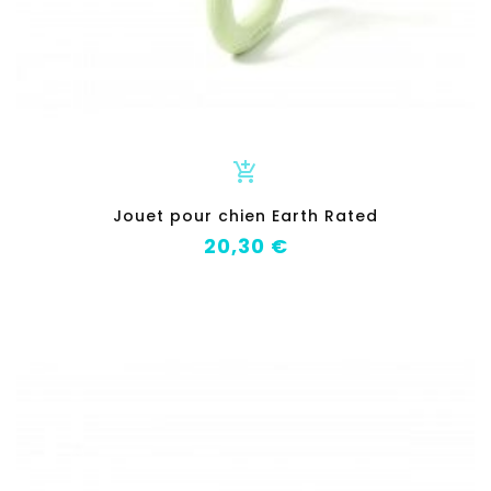
add_shopping_cart
Jouet pour chien Earth Rated
Prix
20,30 €