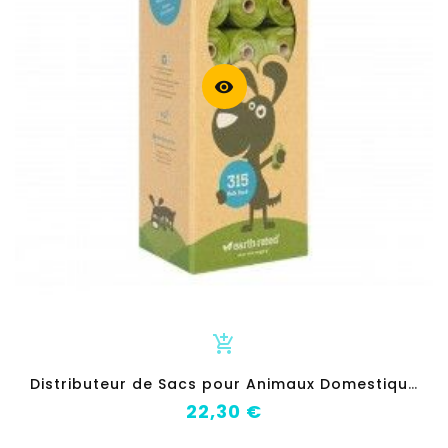
visibility
add_shopping_cart
D
istributeur de Sacs pour Animaux Domestiques Earth Rated Plastique
Prix
22,30 €