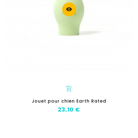
visibility
add_shopping_cart
Jouet pour chien Earth Rated
Prix
23,10 €