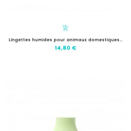
add_shopping_cart
L
ingettes humides pour animaux domestiques Earth Rated Lavande (60 Pièces)
Prix
14,80 €