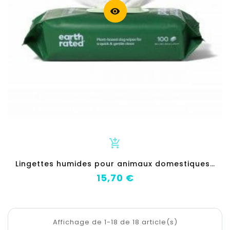
visibility
add_shopping_cart
L
ingettes humides pour animaux domestiques Earth Rated Lavande Beurre de karité 100 Unités
Prix
15,70 €
Affichage de 1-18 de 18 article(s)