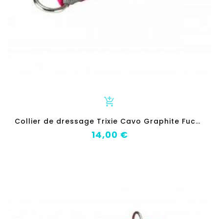
add_shopping_cart
C
ollier de dressage Trixie Cavo Graphite Fuchsia 30-36 cm
Prix
14,00 €