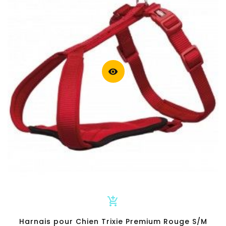
visibility
add_shopping_cart
Harnais pour Chien Trixie Premium Rouge S/M