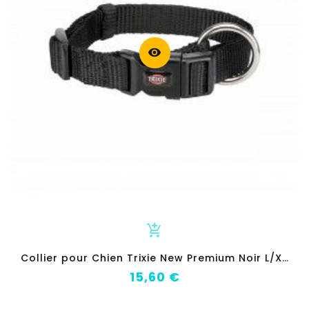
visibility
add_shopping_cart
C
ollier pour Chien Trixie New Premium Noir L/XL 40-65 cm
Prix
15,60 €