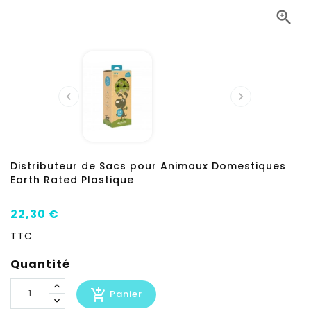



Distributeur de Sacs pour Animaux Domestiques
Earth Rated Plastique
22,30 €
TTC
Quantité
add_shopping_cart
Panier