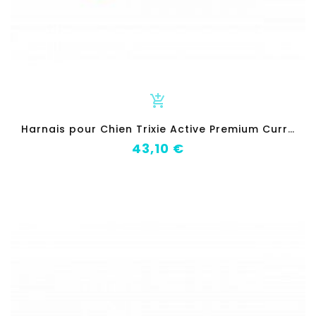
add_shopping_cart
H
arnais pour Chien Trixie Active Premium Curry XS/S
Prix
43,10 €