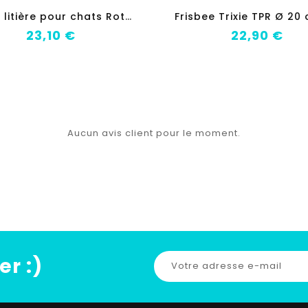
B
ac à litière pour chats Rotho My Pet Bonnie Eco 56 x 17 x 40 cm Bleu/Blanc
Prix
Prix
23,10 €
22,90 €
Aucun avis client pour le moment.
er :)