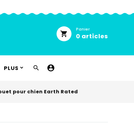
Panier
0
articles
PLUS

ouet pour chien Earth Rated