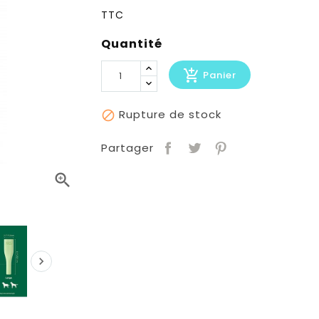
TTC
Quantité
add_shopping_cart
Panier
Rupture de stock

Partager

