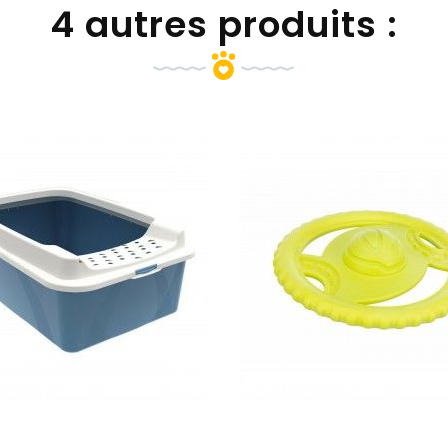
4 autres produits :
add_shopping_cart
add_shopping_c