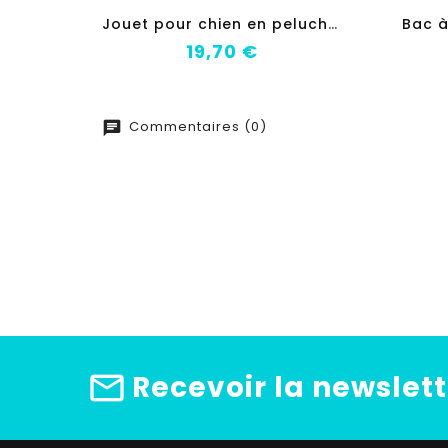
J
ouet pour chien en peluche Trixie Polyester Tissu Peluche Papier Crunch Ours 28 cm
Prix
19,70 €
Commentaires (0)
Recevoir la newslett