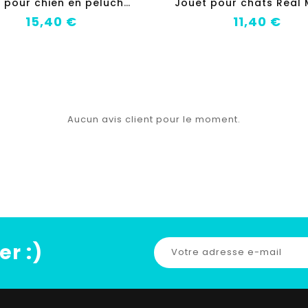
J
ouet pour chien en peluche Gloria Rafiki 20 cm Grenouille
Prix
Prix
15,40 €
11,40 €
Aucun avis client pour le moment.
er :)