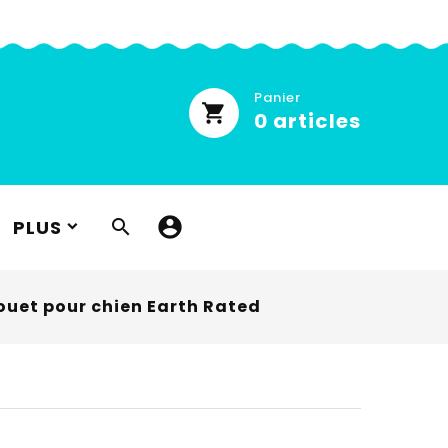
Panier
0
articles
PLUS

ouet pour chien Earth Rated