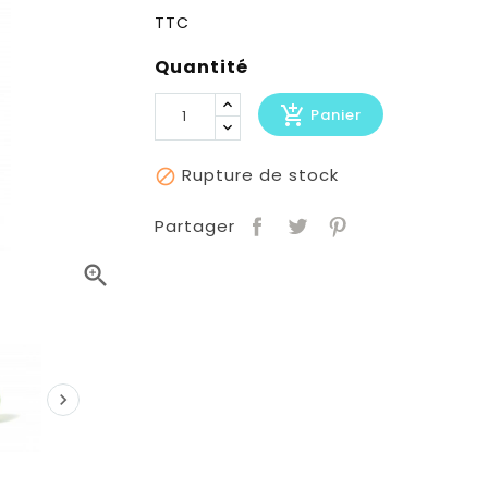
TTC
Quantité
add_shopping_cart
Panier
Rupture de stock

Partager

