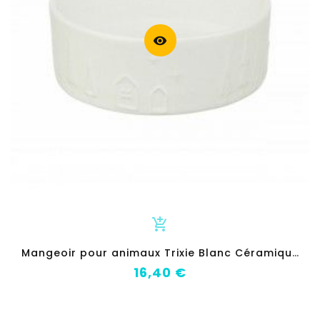
visibility
add_shopping_cart
M
angeoir pour animaux Trixie Blanc Céramique 300 ml Noël
Prix
16,40 €