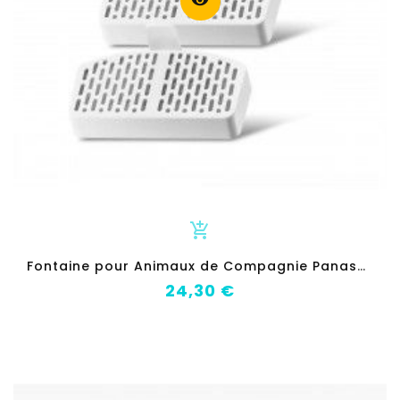
visibility
add_shopping_cart
F
ontaine pour Animaux de Compagnie Panasonic CP-JNFT1
Prix
24,30 €