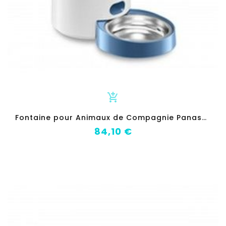
add_shopping_cart
F
ontaine pour Animaux de Compagnie Panasonic CP-JNF01CW
Prix
84,10 €