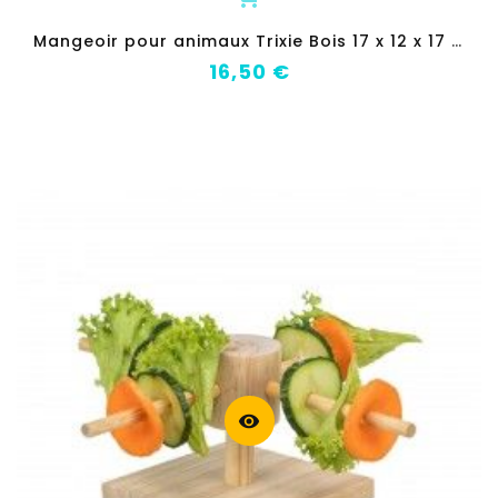
M
angeoir pour animaux Trixie Bois 17 x 12 x 17 cm
Prix
16,50 €
visibility