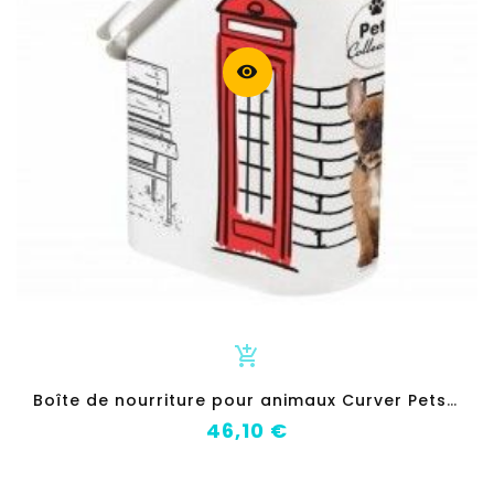
visibility
add_shopping_cart
B
oîte de nourriture pour animaux Curver Pets Collection Blanc 10 L
Prix
46,10 €