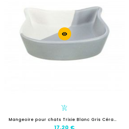
visibility
add_shopping_cart
M
angeoire pour chats Trixie Blanc Gris Céramique
Prix
17,20 €