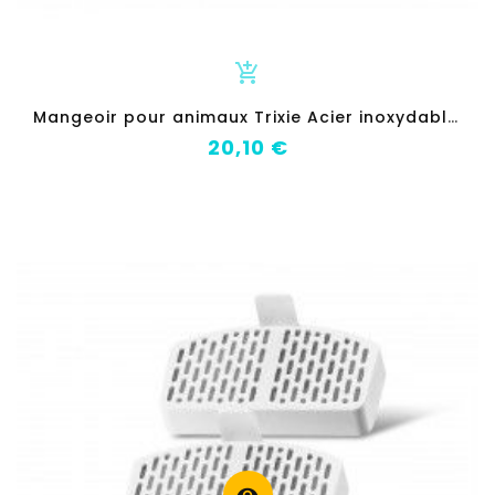
add_shopping_cart
M
angeoir pour animaux Trixie Acier inoxydable 1,4 L Argenté
Prix
20,10 €