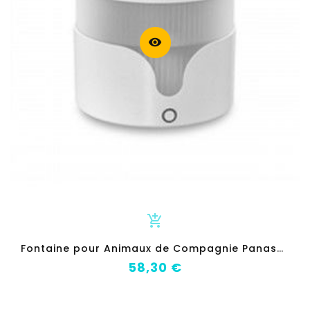
visibility
add_shopping_cart
F
ontaine pour Animaux de Compagnie Panasonic CP-JNW01CW
Prix
58,30 €