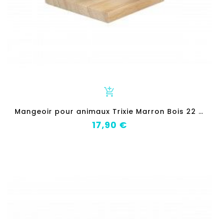
add_shopping_cart
M
angeoir pour animaux Trixie Marron Bois 22 x 8 x 22 cm
Prix
17,90 €