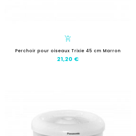
add_shopping_cart
Perchoir pour oiseaux Trixie 45 cm Marron
Prix
21,20 €