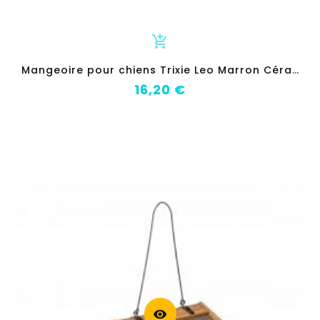
add_shopping_cart
M
angeoire pour chiens Trixie Leo Marron Céramique Ø 12 cm 300 ml
Prix
16,20 €
visibility