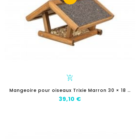
add_shopping_cart
M
angeoire pour oiseaux Trixie Marron 30 × 18 × 28 CM
Prix
39,10 €