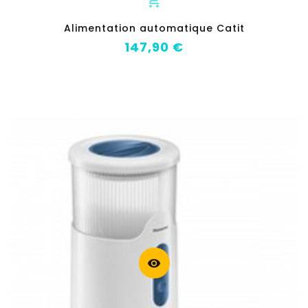
add_shopping_cart
Alimentation automatique Catit
Prix
147,90 €
visibility