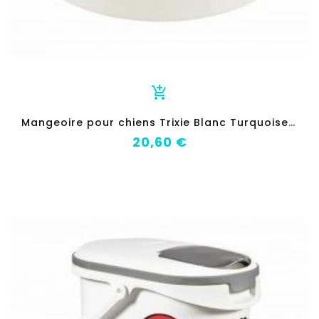
add_shopping_cart
M
angeoire pour chiens Trixie Blanc Turquoise 1,4 L
Prix
20,60 €