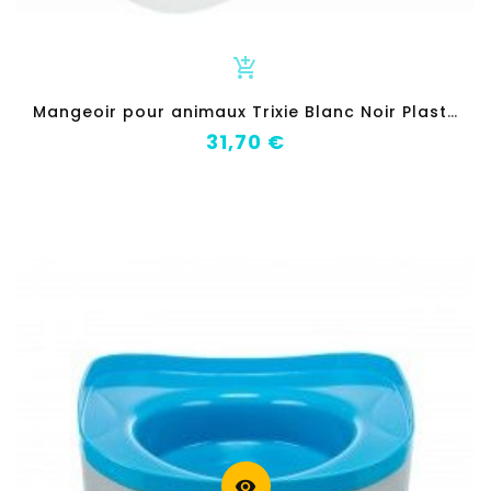
add_shopping_cart
M
angeoir pour animaux Trixie Blanc Noir Plastique 300 ml
Prix
31,70 €
visibility