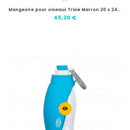
M
angeoire pour oiseaux Trixie Marron 20 x 24 x 20 cm
Prix
45,30 €
visibility