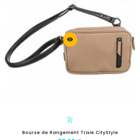
visibility
add_shopping_cart
Bourse de Rangement Trixie CityStyle