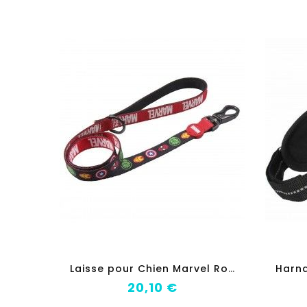
add_shopping_cart
L
aisse pour Chien Marvel Rouge M
Prix
20,10 €