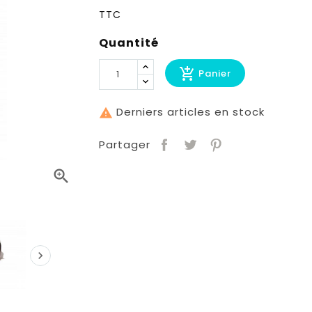
TTC
Quantité
add_shopping_cart
Panier
Derniers articles en stock

Partager

