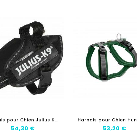
add_shopping_cart
add_shopping_c
H
arnais pour Chien Julius K9 IDC Noir S
Prix
Prix
54,30 €
53,20 €