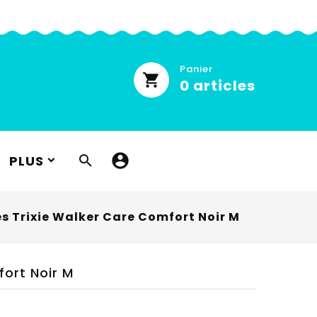
Panier
0
articles
PLUS

s Trixie Walker Care Comfort Noir M
fort Noir M