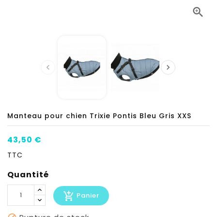



Manteau pour chien Trixie Pontis Bleu Gris XXS
43,50 €
TTC
Quantité
add_shopping_cart
Panier