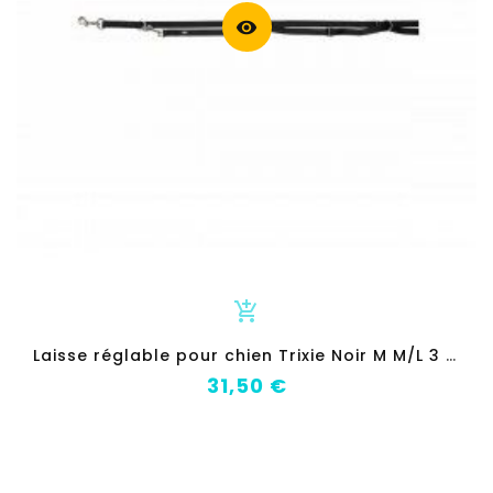
visibility
add_shopping_cart
L
aisse réglable pour chien Trixie Noir M M/L 3 m
Prix
31,50 €