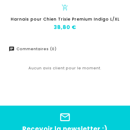
add_shopping_cart
Harnais pour Chien Trixie Premium Indigo L/XL
Prix
38,80 €
Commentaires (0)
Aucun avis client pour le moment.
Recevoir la newsletter :)