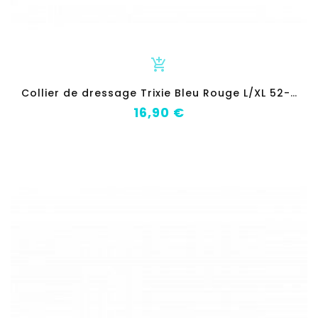
add_shopping_cart
C
ollier de dressage Trixie Bleu Rouge L/XL 52-60 cm
Prix
16,90 €