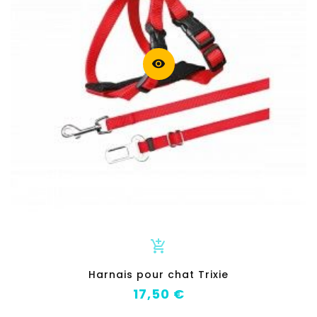
visibility
add_shopping_cart
Harnais pour chat Trixie
Prix
17,50 €