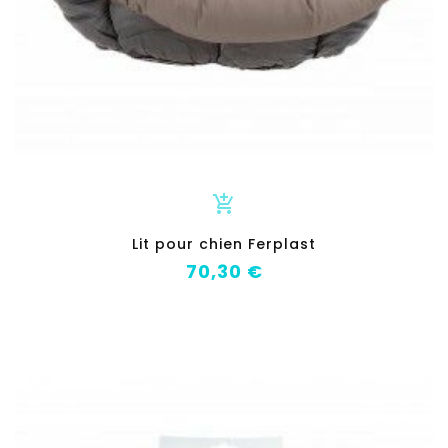
add_shopping_cart
Lit pour chien Ferplast
Prix
70,30 €