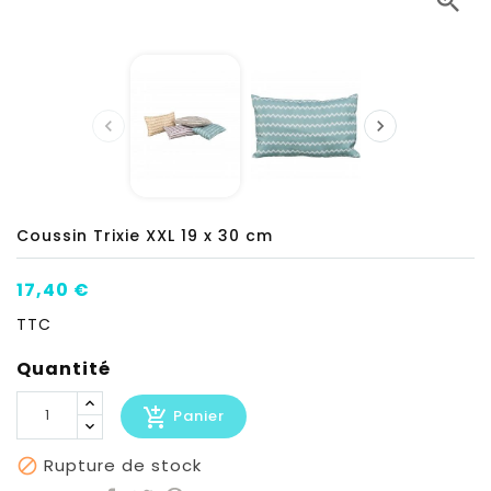



Coussin Trixie XXL 19 x 30 cm
17,40 €
TTC
Quantité
add_shopping_cart
Panier
Rupture de stock
