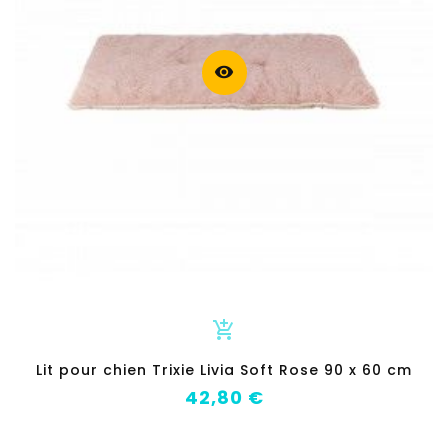
visibility
add_shopping_cart
Lit pour chien Trixie Livia Soft Rose 90 x 60 cm
Prix
42,80 €