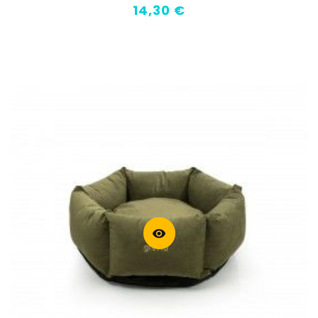
Prix
14,30 €
visibility