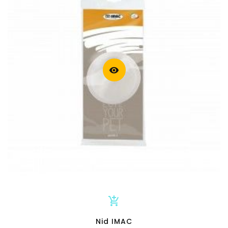
visibility
add_shopping_cart
Nid IMAC