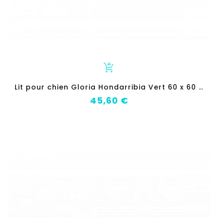
add_shopping_cart
L
it pour chien Gloria Hondarribia Vert 60 x 60 cm Hexagonal
Prix
45,60 €