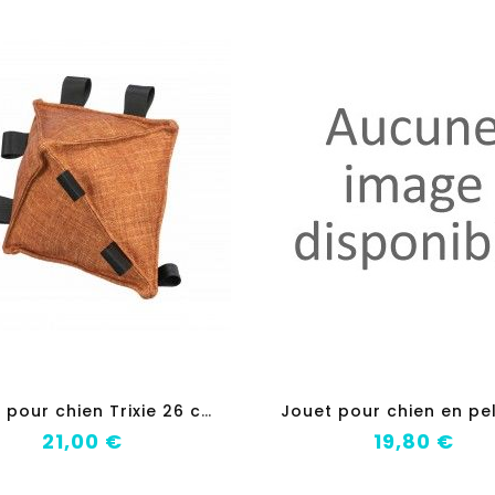
add_shopping_cart
add_shopping_c
J
ouet pour chien Trixie 26 cm
Prix
Prix
21,00 €
19,80 €