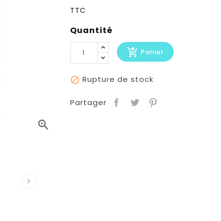
TTC
Quantité
add_shopping_cart
Panier
Rupture de stock

Partager

