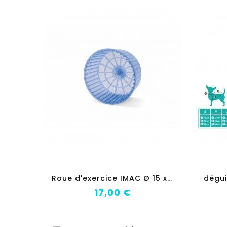
add_shopping_cart
R
oue d'exercice IMAC Ø 15 x 10 cm
Prix
17,00 €