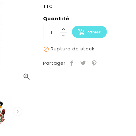
TTC
Quantité
add_shopping_cart
Panier
Rupture de stock

Partager

