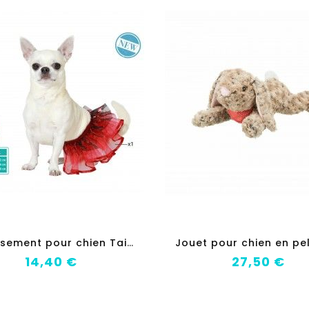
add_shopping_cart
add_shopping_c
d
éguisement pour chien Taille L Tutu
Prix
Prix
14,40 €
27,50 €